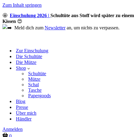
Zum Inhalt springen
🤩
Einschulung 2026 |
Schultüte aus Stoff wird später zu einem
Kissen
😍
Meld dich zum
Newsletter
an, um nichts zu verpassen.
Zur Einschulung
Die Schultüte
Die Mütze
Shop
Schultüte
Mütze
Schal
Tasche
Papergoods
Blog
Presse
Über mich
Händler
Anmelden
Warenkorb
0