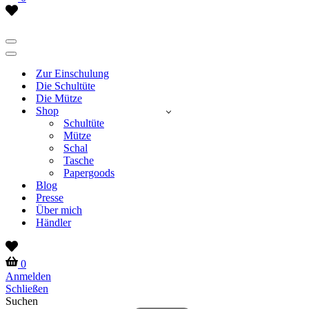
Wish
list
Navigationsmenü
Navigationsmenü
Zur Einschulung
Die Schultüte
Die Mütze
Shop
Schultüte
Mütze
Schal
Tasche
Papergoods
Blog
Presse
Über mich
Händler
Wish
list
Warenkorb
0
Anmelden
Schließen
Suchen