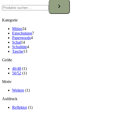
Kategorie
24
Mütze
24
Produkte
7
Einschulung
7
4
Produkte
Papergoods
4
14
Produkte
Schal
14
Produkte
4
Schultüte
4
13
Produkte
Tasche
13
Produkte
Größe
46/48
(1)
50/52
(1)
Motiv
Weitere
(1)
Aufdruck
Reflektor
(1)