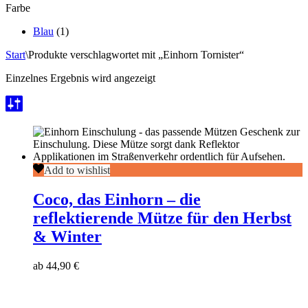
Farbe
Blau
(1)
Start
\
Produkte verschlagwortet mit „Einhorn Tornister“
Einzelnes Ergebnis wird angezeigt
Coco,
Add to wishlist
das
Einhorn
Coco, das Einhorn – die
–
reflektierende Mütze für den Herbst
die
reflektierende
& Winter
Mütze
für
ab
44,90
€
den
Herbst
&
Winter