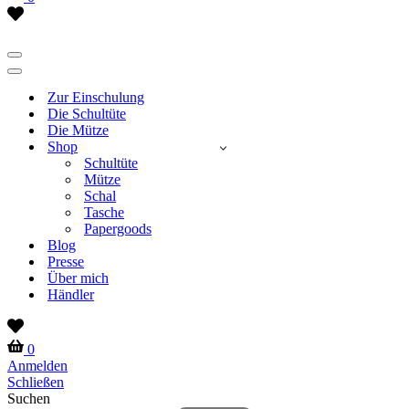
Wish
list
Navigationsmenü
Navigationsmenü
Zur Einschulung
Die Schultüte
Die Mütze
Shop
Schultüte
Mütze
Schal
Tasche
Papergoods
Blog
Presse
Über mich
Händler
Wish
list
Warenkorb
0
Anmelden
Schließen
Suchen