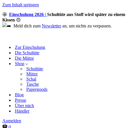
Zum Inhalt springen
🤩
Einschulung 2026 |
Schultüte aus Stoff wird später zu einem
Kissen
😍
Meld dich zum
Newsletter
an, um nichts zu verpassen.
Zur Einschulung
Die Schultüte
Die Mütze
Shop
Schultüte
Mütze
Schal
Tasche
Papergoods
Blog
Presse
Über mich
Händler
Anmelden
Warenkorb
0