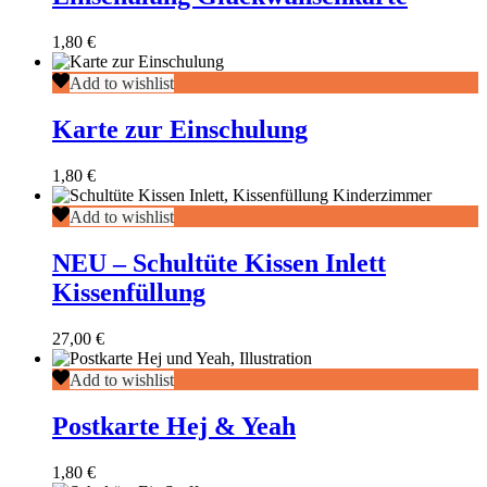
1,80
€
Karte
Add to wishlist
zur
Einschulung
Karte zur Einschulung
1,80
€
NEU
Add to wishlist
–
Schultüte
NEU – Schultüte Kissen Inlett
Kissen
Kissenfüllung
Inlett
Kissenfüllung
27,00
€
Postkarte
Add to wishlist
Hej
&
Postkarte Hej & Yeah
Yeah
1,80
€