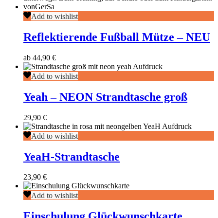
Reflektierende
Add to wishlist
Fußball
Mütze
Reflektierende Fußball Mütze – NEU
–
NEU
ab
44,90
€
Yeah
Add to wishlist
–
NEON
Yeah – NEON Strandtasche groß
Strandtasche
groß
29,90
€
YeaH-
Add to wishlist
Strandtasche
YeaH-Strandtasche
23,90
€
Einschulung
Add to wishlist
Glückwunschkarte
Einschulung Glückwunschkarte