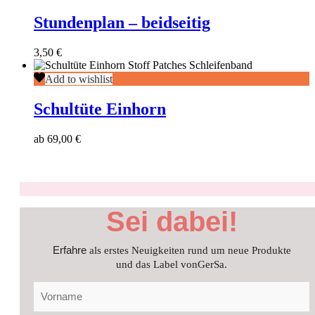
–
beidseitig
Stundenplan – beidseitig
3,50
€
Schultüte
Add to wishlist
Einhorn
Schultüte Einhorn
ab
69,00
€
Sei dabei!
Erfahre
als erstes Neuigkeiten rund um neue Produkte
und das Label vonGerSa.