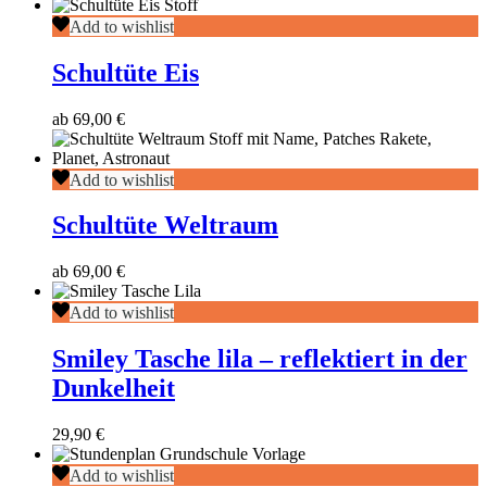
Schultüte
Add to wishlist
Eis
Schultüte Eis
ab
69,00
€
Schultüte
Add to wishlist
Weltraum
Schultüte Weltraum
ab
69,00
€
Smiley
Add to wishlist
Tasche
lila
Smiley Tasche lila – reflektiert in der
–
Dunkelheit
reflektiert
in
der
29,90
€
Dunkelheit
Stundenplan
Add to wishlist