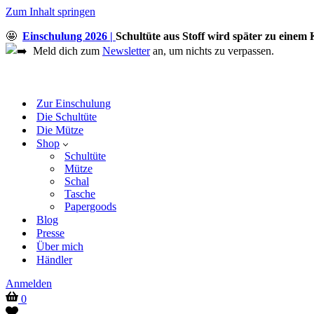
Zum Inhalt springen
🤩
Einschulung 2026 |
Schultüte aus Stoff wird später zu einem 
Meld dich zum
Newsletter
an, um nichts zu verpassen.
Zur Einschulung
Die Schultüte
Die Mütze
Shop
Schultüte
Mütze
Schal
Tasche
Papergoods
Blog
Presse
Über mich
Händler
Anmelden
Warenkorb
0
Wish