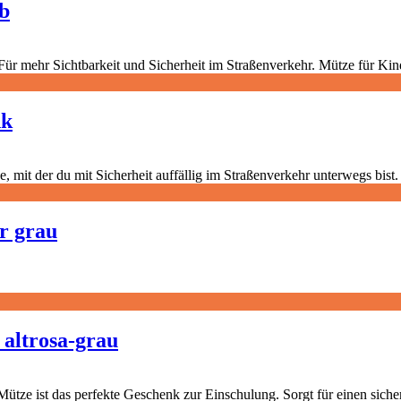
b
nk
r grau
 altrosa-grau