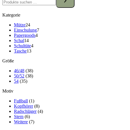
Kategorie
24
Mütze
24
Produkte
7
Einschulung
7
4
Produkte
Papergoods
4
14
Produkte
Schal
14
Produkte
4
Schultüte
4
13
Produkte
Tasche
13
Produkte
Größe
46/48
(38)
50/52
(38)
54
(35)
Motiv
Fußball
(1)
Kopfhörer
(8)
Radschläger
(4)
Stern
(6)
Weitere
(7)