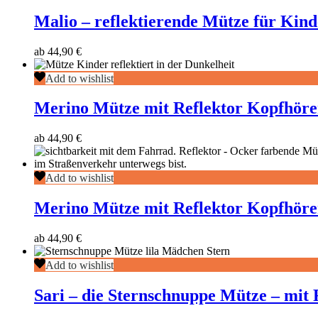
–
Winter
reflektierende
Malio – reflektierende Mütze für Kind
Mütze
für
ab
44,90
€
Kinder
Merino
Add to wishlist
Mütze
mit
Merino Mütze mit Reflektor Kopfhöre
Reflektor
Kopfhörer
ab
44,90
€
blau
Merino
Add to wishlist
Mütze
mit
Merino Mütze mit Reflektor Kopfhöre
Reflektor
Kopfhörer
ab
44,90
€
ocker
Sari
Add to wishlist
–
die
Sari – die Sternschnuppe Mütze – mit 
Sternschnuppe
Mütze