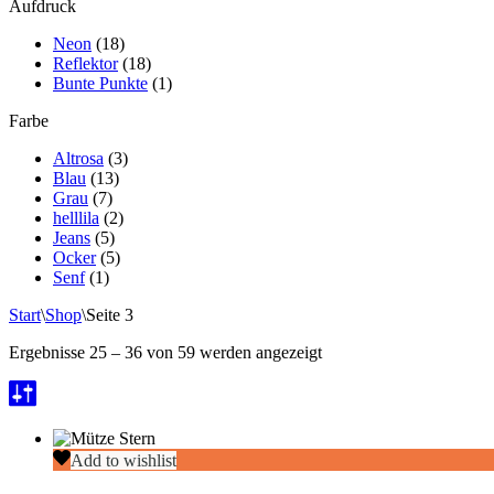
Aufdruck
Neon
(18)
Reflektor
(18)
Bunte Punkte
(1)
Farbe
Altrosa
(3)
Blau
(13)
Grau
(7)
helllila
(2)
Jeans
(5)
Ocker
(5)
Senf
(1)
Start
\
Shop
\
Seite 3
Ergebnisse 25 – 36 von 59 werden angezeigt
Merino
Add to wishlist
Mütze