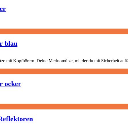
er
r blau
r ocker
Reflektoren