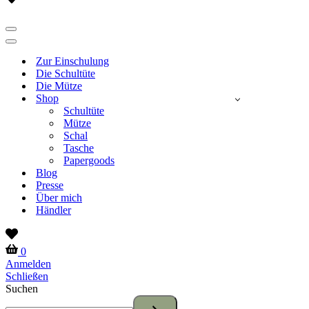
list
Navigationsmenü
Navigationsmenü
Zur Einschulung
Die Schultüte
Die Mütze
Shop
Schultüte
Mütze
Schal
Tasche
Papergoods
Blog
Presse
Über mich
Händler
Wish
list
Warenkorb
0
Anmelden
Schließen
Suchen