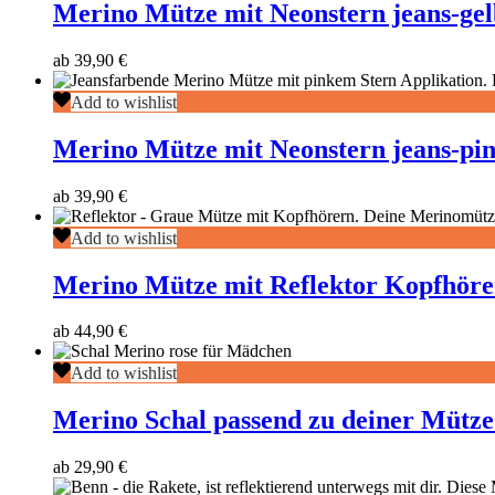
mit
Merino Mütze mit Neonstern jeans-gel
Neonstern
jeans-
ab
39,90
€
gelb
Merino
Add to wishlist
Mütze
mit
Merino Mütze mit Neonstern jeans-pi
Neonstern
jeans-
ab
39,90
€
pink
Merino
Add to wishlist
Mütze
mit
Merino Mütze mit Reflektor Kopfhöre
Reflektor
Kopfhörer
ab
44,90
€
grau
Merino
Add to wishlist
Schal
passend
Merino Schal passend zu deiner Mütze
zu
deiner
ab
29,90
€
Mütze
altrosa-