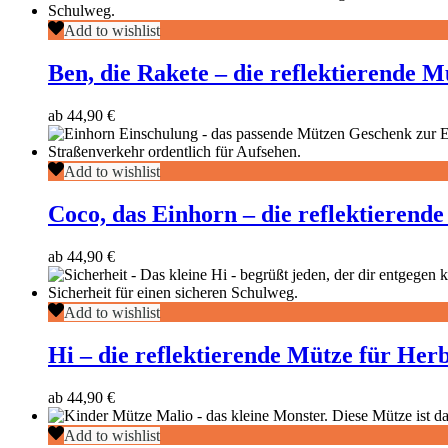
grau
Ben,
Add to wishlist
die
Rakete
Ben, die Rakete – die reflektierende 
–
die
ab
44,90
€
reflektierende
Mütze
Herbst
Coco,
Add to wishlist
Winter
das
Einhorn
Coco, das Einhorn – die reflektierend
–
die
ab
44,90
€
reflektierende
Mütze
für
Hi
Add to wishlist
den
–
Herbst
die
&
Hi – die reflektierende Mütze für Her
reflektierende
Winter
Mütze
ab
44,90
€
für
Herbst
Malio
Add to wishlist
&