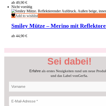
ab
49,90
€
–
Nicht vorrätig
mit
Reflektoren
Smiley
Add to wishlist
Mütze
–
Smiley Mütze – Merino mit Reflektor
Merino
mit
ab
44,90
€
Reflektoren
Sei dabei!
Erfahre
als erstes Neuigkeiten rund um neue Produ
und das Label vonGerSa.