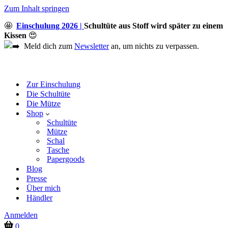
Zum Inhalt springen
🤩
Einschulung 2026 |
Schultüte aus Stoff wird später zu einem
Kissen
😍
Meld dich zum
Newsletter
an, um nichts zu verpassen.
Zur Einschulung
Die Schultüte
Die Mütze
Shop
Schultüte
Mütze
Schal
Tasche
Papergoods
Blog
Presse
Über mich
Händler
Anmelden
Warenkorb
0