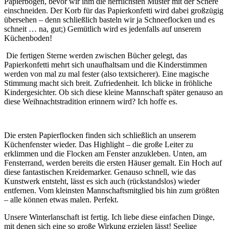
Papierbogen, bevor wir ihm die herrlichsten Muster mit der Schere
einschneiden. Der Korb für das Papierkonfetti wird dabei großzügig
übersehen – denn schließlich basteln wir ja Schneeflocken und es
schneit … na, gut;) Gemütlich wird es jedenfalls auf unserem
Küchenboden!
Die fertigen Sterne werden zwischen Bücher gelegt, das
Papierkonfetti mehrt sich unaufhaltsam und die Kinderstimmen
werden von mal zu mal fester (also textsicherer). Eine magische
Stimmung macht sich breit. Zufriedenheit. Ich blicke in fröhliche
Kindergesichter. Ob sich diese kleine Mannschaft später genauso an
diese Weihnachtstradition erinnern wird? Ich hoffe es.
Die ersten Papierflocken finden sich schließlich an unserem
Küchenfenster wieder. Das Highlight – die große Leiter zu
erklimmen und die Flocken am Fenster anzukleben. Unten, am
Fensterrand, werden bereits die ersten Häuser gemalt. Ein Hoch auf
diese fantastischen Kreidemarker. Genauso schnell, wie das
Kunstwerk entsteht, lässt es sich auch (rückstandslos) wieder
entfernen. Vom kleinsten Mannschaftsmitglied bis hin zum größten
– alle können etwas malen. Perfekt.
Unsere Winterlanschaft ist fertig. Ich liebe diese einfachen Dinge,
mit denen sich eine so große Wirkung erzielen lässt! Seelige