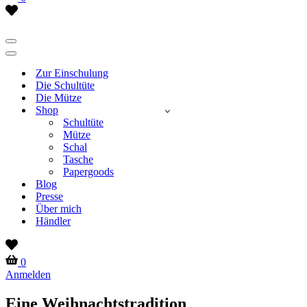
Wish
list
Navigationsmenü
Navigationsmenü
Zur Einschulung
Die Schultüte
Die Mütze
Shop
Schultüte
Mütze
Schal
Tasche
Papergoods
Blog
Presse
Über mich
Händler
Wish
list
Warenkorb
0
Anmelden
Eine Weihnachtstradition