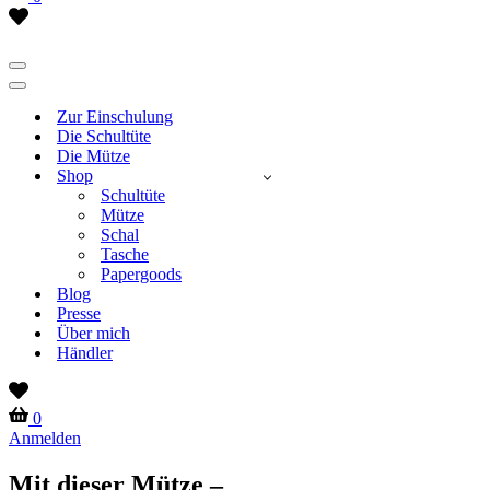
Wish
list
Navigationsmenü
Navigationsmenü
Zur Einschulung
Die Schultüte
Die Mütze
Shop
Schultüte
Mütze
Schal
Tasche
Papergoods
Blog
Presse
Über mich
Händler
Wish
list
Warenkorb
0
Anmelden
Mit dieser Mütze –