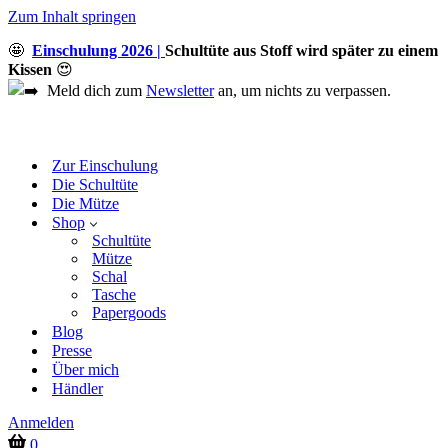
Zum Inhalt springen
🤩
Einschulung 2026 |
Schultüte aus Stoff wird später zu einem
Kissen
😍
Meld dich zum
Newsletter
an, um nichts zu verpassen.
Zur Einschulung
Die Schultüte
Die Mütze
Shop
Schultüte
Mütze
Schal
Tasche
Papergoods
Blog
Presse
Über mich
Händler
Anmelden
Warenkorb
0