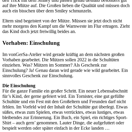
den Trick mit dem Smiley und passen genau deshalb besonders gut
auf ihre Mütze auf. Die Großen lieben die Qualität und müssen doch
auch ein bisschen über dem Smiley schmunzeln.
Eltern sind begeistert von der Mütze. Müssen sie jetzt doch nicht
mehr morgens den Kampf um die Warnweste im Flur ertragen. Zieht
das Kind doch jetzt freiwillig beides an.
Vorhaben: Einschulung
Im vonGerSa-Atelier wird gerade kräftig an dem nächsten großen
Vorhaben gearbeitet. Die Mützen sollen 2022 in die Schultüten
einziehen. Was? Mützen im Sommer? Als Geschenk zur
Einschulung? Ja! Genau daran wird gerade wie wild gearbeitet. Ein
sinnvolles Geschenk zur Einschulung.
Die Einschulung
Für die ganze Familie ein großer Schritt. Ein neuer Lebensabschnitt
für’s Kind, der gerne gefeiert wird. Ein Tornister, eine gut gefüllte
Schultüte und ein Fest mit den Großeltern und Freunden darf nicht
fehlen. Im Vorfeld wird der Inhalt der Schultüte gut überlegt. Etwas
süßes, etwas zum Spielen, etwas verrücktes, etwas lustiges, etwas
bleibendes zur Erinnerung. Ein Buch, ein Spiel, ein richtiges Sport-
Shirt – auch gern’ genommen. Lauter Dinge, die aufgefuttert oder
bespielt werden oder später einfach in der Ecke landen …