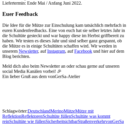
Liefertermin: Ende Mai / Anfang Juni 2022.
Euer Feedback
Die Idee für die Mütze zur Einschulung kam tatsächlich mehrfach in
euren Kundenfeedbacks. Eine von euch hat sie selber letztes Jahr in
die Schultüte gesteckt und war happy diese im Herbst griffbereit zu
haben. Wir testen es dieses Jahr und sind selber ganz gespannt, ob
die Mütze es in einige Schultüten schaffen wird. Wir werden in
unserem
Newsletter
, auf
Instagram
, auf
Facebook
und hier auf dem
Blog berichten.
Meld dich also beim Newsletter an oder schau gerne auf unseren
social Media Kanälen vorbei! 🎉
Ein lieber Gruß aus dem vonGerSa-Atelier
Schlagwörter:
Deutschland
Merino
Mütze
Mütze mit
Reflektion
Reflektoren
Schultüte füllen
Schultüte was kommt
rein
Schultüte wie füllen
Sicherheit
sichtbar
Straßenverkehr
vonGerSa