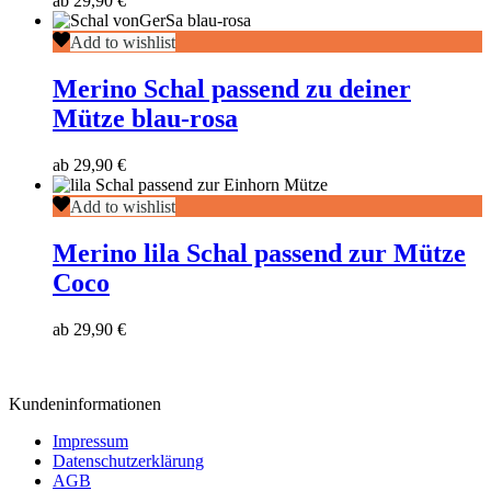
ab
29,90
€
Merino
Add to wishlist
Schal
passend
Merino Schal passend zu deiner
zu
Mütze blau-rosa
deiner
Mütze
blau-
ab
29,90
€
rosa
Merino
Add to wishlist
lila
Schal
Merino lila Schal passend zur Mütze
passend
Coco
zur
Mütze
Coco
ab
29,90
€
Kundeninformationen
Impressum
Datenschutzerklärung
AGB