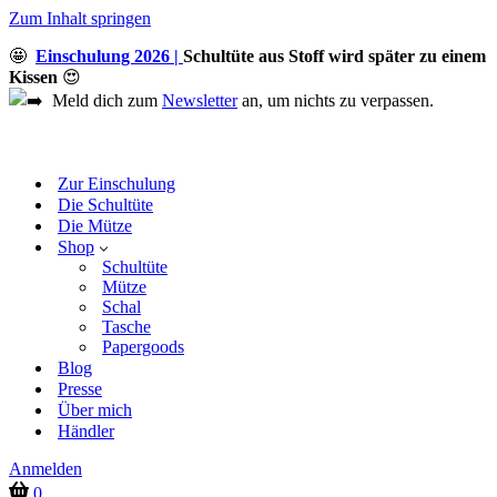
Zum Inhalt springen
🤩
Einschulung 2026 |
Schultüte aus Stoff wird später zu einem
Kissen
😍
Meld dich zum
Newsletter
an, um nichts zu verpassen.
Zur Einschulung
Die Schultüte
Die Mütze
Shop
Schultüte
Mütze
Schal
Tasche
Papergoods
Blog
Presse
Über mich
Händler
Anmelden
Warenkorb
0