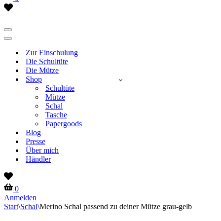
Wish
list
Navigationsmenü
Navigationsmenü
Zur Einschulung
Die Schultüte
Die Mütze
Shop
Schultüte
Mütze
Schal
Tasche
Papergoods
Blog
Presse
Über mich
Händler
Wish
list
Warenkorb
0
Anmelden
Start
\
Schal
\
Merino Schal passend zu deiner Mütze grau-gelb