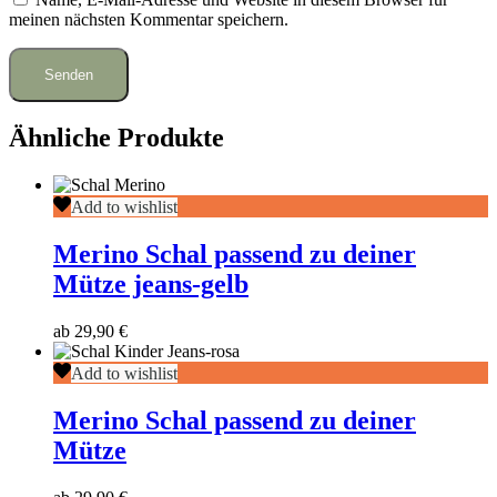
meinen nächsten Kommentar speichern.
Ähnliche Produkte
Merino
Add to wishlist
Schal
passend
Merino Schal passend zu deiner
zu
Mütze jeans-gelb
deiner
Mütze
jeans-
ab
29,90
€
gelb
Merino
Add to wishlist
Schal
passend
Merino Schal passend zu deiner
zu
Mütze
deiner
Mütze