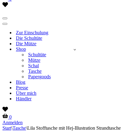
Wish
list
Navigationsmenü
Navigationsmenü
Zur Einschulung
Die Schultüte
Die Mütze
Shop
Schultüte
Mütze
Schal
Tasche
Papergoods
Blog
Presse
Über mich
Händler
Wish
list
Warenkorb
0
Anmelden
Start
\
Tasche
\
Lila Stofftasche mit Hej-Illustration Strandtasche