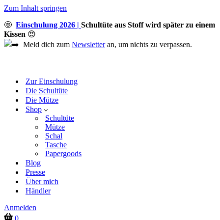
Zum Inhalt springen
🤩
Einschulung 2026 |
Schultüte aus Stoff wird später zu einem
Kissen
😍
Meld dich zum
Newsletter
an, um nichts zu verpassen.
Zur Einschulung
Die Schultüte
Die Mütze
Shop
Schultüte
Mütze
Schal
Tasche
Papergoods
Blog
Presse
Über mich
Händler
Anmelden
Warenkorb
0