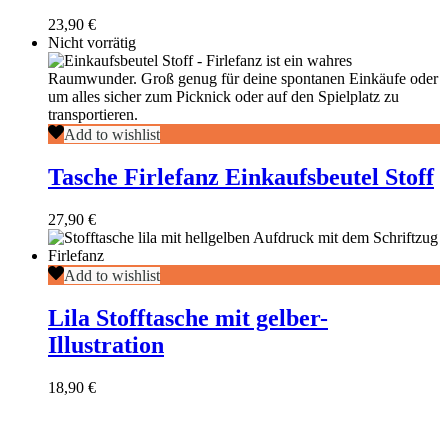
Strandtasche
23,90
€
Nicht vorrätig
Tasche
Add to wishlist
Firlefanz
Einkaufsbeutel
Tasche Firlefanz Einkaufsbeutel Stoff
Stoff
27,90
€
Lila
Add to wishlist
Stofftasche
mit
Lila Stofftasche mit gelber-
gelber-
Illustration
Illustration
18,90
€