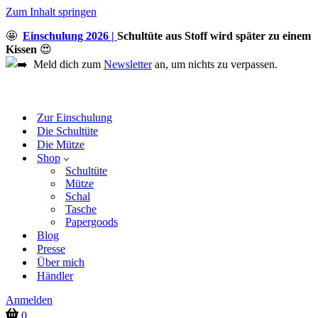
Zum Inhalt springen
🤩
Einschulung 2026 |
Schultüte aus Stoff wird später zu einem
Kissen
😍
Meld dich zum
Newsletter
an, um nichts zu verpassen.
Zur Einschulung
Die Schultüte
Die Mütze
Shop
Schultüte
Mütze
Schal
Tasche
Papergoods
Blog
Presse
Über mich
Händler
Anmelden
Warenkorb
0