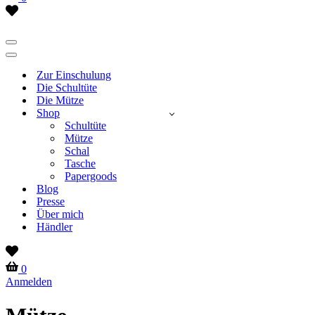
Wish
list
Navigationsmenü
Navigationsmenü
Zur Einschulung
Die Schultüte
Die Mütze
Shop
Schultüte
Mütze
Schal
Tasche
Papergoods
Blog
Presse
Über mich
Händler
Wish
list
Warenkorb
0
Anmelden